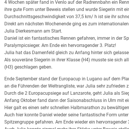
4 Wochen später fand in Venlo auf der Radrennbahn ein Renne
ihre gute Form unter Beweis stellen und wurde Siegerin mit ein
Durchschnittsgeschwindigkeit von 37,5 km/ h ist sie ihr schn
Direkt am nächsten Wochenende ging es zum internationalen
Julia Dierkesmann am Start.
Daniel ist ein fantastisches Rennen gefahren, immer in der 
Paralympicsieger. Am Ende ein hervorragender 3. Platz!
Julia hat das Damenfeld gleich zu Anfang hinter sich gelas
Als souveräne Siegerin in ihrer Klasse (H4) musste sie sich a
(H3) geschlagen geben.
Ende September stand der Europacup in Lugano auf dem Plan.
an die Führenden der Weltrangliste, war Julia sehr zufrieden
Durch die 2 Europacupsiege auf Lanzarote, geht Julia als Si
Anfang Oktober fand dann der Saisonabschluss in Ulm mit ei
Hier galt es einen sehr schnellen Halbmarathon zu bewältigen
Auch hier konnte Daniel wieder seine fantastische Form unter
Spitzengruppe gefahren. Am Ende wieder ein hervorragender 3